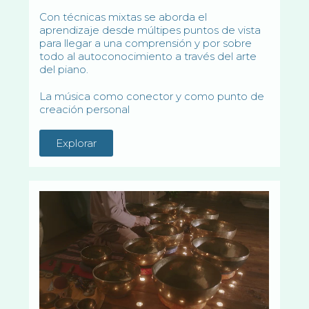
Con técnicas mixtas se aborda el
aprendizaje desde múltipes puntos de vista
para llegar a una comprensión y por sobre
todo al autoconocimiento a través del arte
del piano.
La música como conector y como punto de
creación personal
Explorar