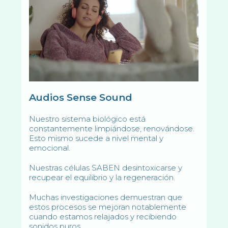
Audios Sense Sound
Nuestro sistema biológico está
constantemente limpiándose, renovándose.
Esto mismo sucede a nivel mental y
emocional.
Nuestras células SABEN desintoxicarse y
recupear el equilibrio y la regeneración.
Muchas investigaciones demuestran que
estos procesos se mejoran notablemente
cuando estamos relajados y recibiendo
sonidos puros.